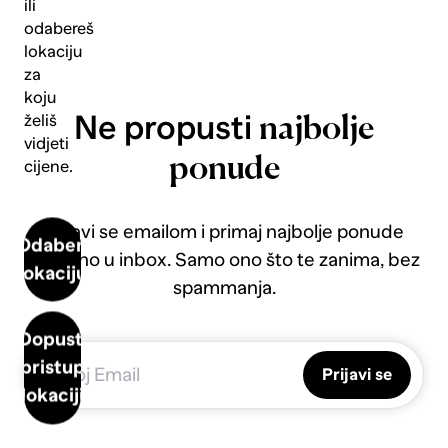
ili
odabereš
lokaciju
za
koju
Ne propusti
želiš
najbolje
vidjeti
ponude
cijene.
Prijavi se emailom i primaj najbolje ponude
Odaberi
direktno u inbox. Samo ono što te zanima, bez
lokaciju
spammanja.
Dopusti
pristup
Prijavi se
lokaciji