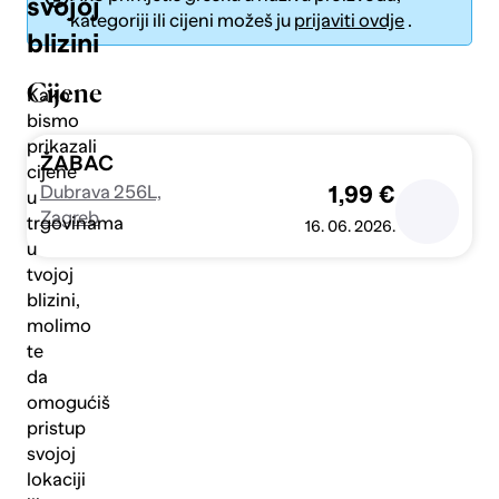
svojoj
kategoriji ili cijeni možeš ju
prijaviti ovdje
.
blizini
Cijene
Kako
bismo
prikazali
Pošalji
ŽABAC
cijene
Dubrava 256L,
1,99 €
u
Zagreb
trgovinama
16. 06. 2026.
u
tvojoj
blizini,
molimo
te
da
omogućiš
pristup
svojoj
lokaciji