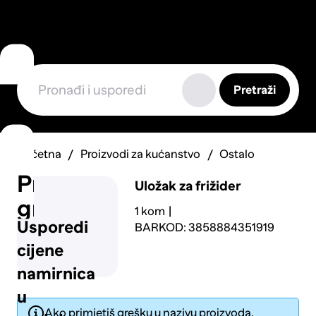
Pretraži
Početna
Proizvodi za kućanstvo
Ostalo
Prijavi
Uložak za frižider
grešku
1 kom
Usporedi
BARKOD: 3858884351919
cijene
namirnica
u
Ako primjetiš grešku u nazivu proizvoda,