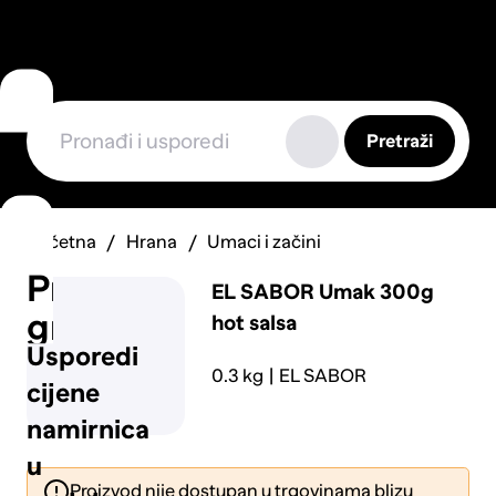
Pretraži
Početna
Hrana
Umaci i začini
Prijavi
EL SABOR
Umak 300g
grešku
hot salsa
Usporedi
0.3 kg
EL SABOR
cijene
namirnica
u
Proizvod nije dostupan u trgovinama blizu