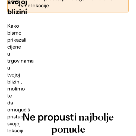
svojoj
tvoje lokacije
blizini
Kako
bismo
prikazali
Pošalji
cijene
u
trgovinama
u
tvojoj
blizini,
molimo
te
da
omogućiš
Ne propusti
najbolje
pristup
svojoj
ponude
lokaciji