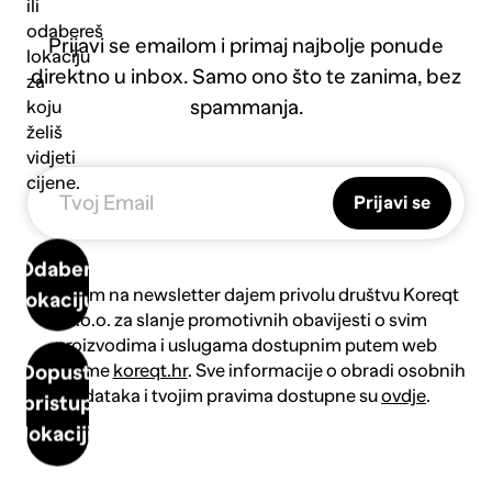
ili
odabereš
Prijavi se emailom i primaj najbolje ponude
lokaciju
direktno u inbox. Samo ono što te zanima, bez
za
spammanja.
koju
želiš
vidjeti
cijene.
Prijavi se
Odaberi
Prijavom na newsletter dajem privolu društvu Koreqt
lokaciju
d.o.o. za slanje promotivnih obavijesti o svim
proizvodima i uslugama dostupnim putem web
platforme
koreqt.hr
. Sve informacije o obradi osobnih
Dopusti
podataka i tvojim pravima dostupne su
ovdje
.
pristup
lokaciji