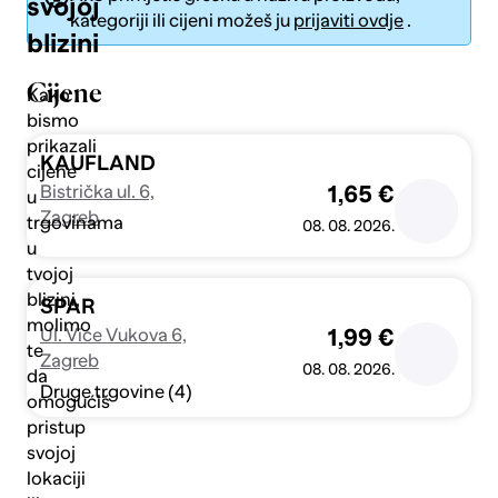
svojoj
kategoriji ili cijeni možeš ju
prijaviti ovdje
.
blizini
Cijene
Kako
bismo
prikazali
Pošalji
KAUFLAND
cijene
Bistrička ul. 6,
1,65 €
u
Zagreb
trgovinama
08. 08. 2026.
u
tvojoj
blizini,
SPAR
molimo
Ul. Vice Vukova 6,
1,99 €
te
Zagreb
08. 08. 2026.
da
Druge trgovine (4)
omogućiš
pristup
svojoj
lokaciji