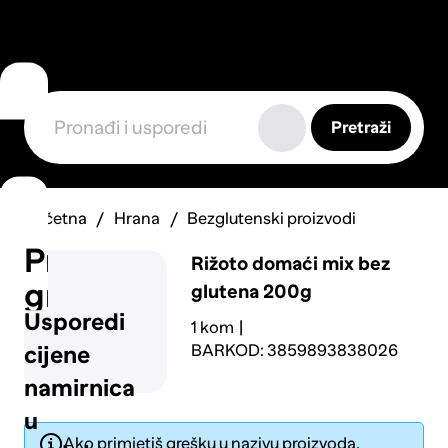
Pretraži
Početna
Hrana
Bezglutenski proizvodi
Prijavi
Rižoto domaći mix bez
grešku
glutena 200g
Usporedi
1 kom
BARKOD: 3859893838026
cijene
namirnica
u
Ako primjetiš grešku u nazivu proizvoda,