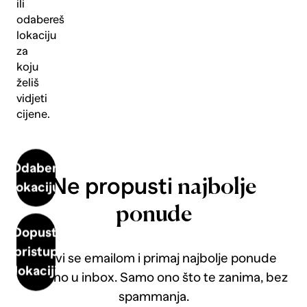
ili
odabereš
lokaciju
za
koju
želiš
vidjeti
cijene.
Odaberi
Ne propusti
najbolje
lokaciju
ponude
Dopusti
pristup
Prijavi se emailom i primaj najbolje ponude
lokaciji
direktno u inbox. Samo ono što te zanima, bez
spammanja.