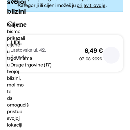
svojoj
kategoriji ili cijeni možeš ju
prijaviti ovdje
.
blizini
Cijene
Kako
bismo
prikazali
Pošalji
LIDL
cijene
Lastovska ul. 42,
6,49 €
u
Zagreb
trgovinama
07. 08. 2026.
Druge trgovine (17)
u
tvojoj
blizini,
molimo
te
da
omogućiš
pristup
svojoj
lokaciji