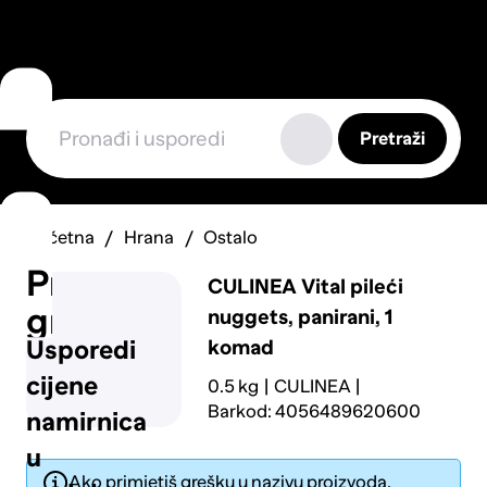
Pretraži
Početna
Hrana
Ostalo
Prijavi
CULINEA
Vital pileći
grešku
nuggets, panirani, 1
komad
Usporedi
cijene
0.5 kg
CULINEA
Barkod: 4056489620600
namirnica
u
Ako primjetiš grešku u nazivu proizvoda,