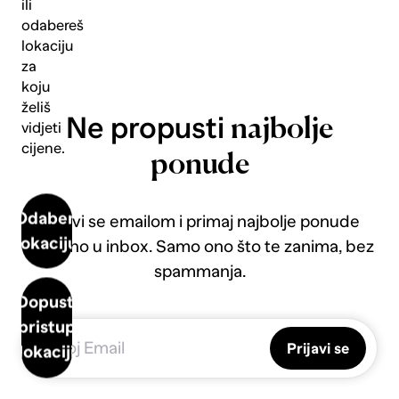
ili
odabereš
lokaciju
za
koju
želiš
Ne propusti
najbolje
vidjeti
cijene.
ponude
Odaberi
Prijavi se emailom i primaj najbolje ponude
lokaciju
direktno u inbox. Samo ono što te zanima, bez
spammanja.
Dopusti
pristup
Prijavi se
lokaciji