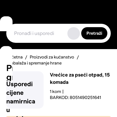
Pretraži
Početna
Proizvodi za kućanstvo
Ambalaža i spremanje hrane
Prijavi
Vrećice za pseći otpad, 15
grešku
komada
Usporedi
1 kom
cijene
BARKOD: 8051490251641
namirnica
u