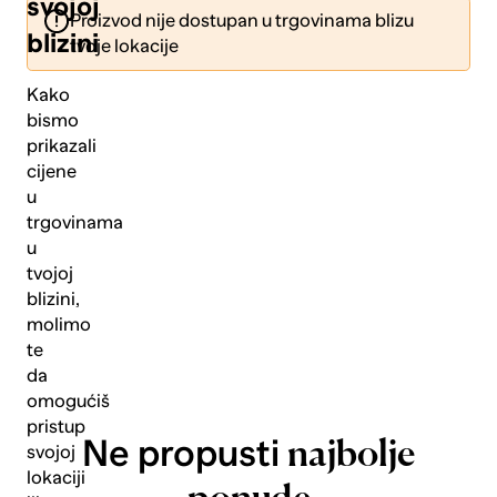
svojoj
Proizvod nije dostupan u trgovinama blizu
blizini
tvoje lokacije
Kako
bismo
prikazali
Pošalji
cijene
u
trgovinama
u
tvojoj
blizini,
molimo
te
da
omogućiš
pristup
Ne propusti
najbolje
svojoj
lokaciji