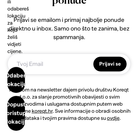
ponude
ili
odabereš
lokaciju
Prijavi se emailom i primaj najbolje ponude
za
direktno u inbox. Samo ono što te zanima, bez
koju
spammanja.
želiš
vidjeti
cijene.
Prijavi se
Odaberi
lokaciju
Prijavom na newsletter dajem privolu društvu Koreqt
d.o.o. za slanje promotivnih obavijesti o svim
proizvodima i uslugama dostupnim putem web
Dopusti
platforme
koreqt.hr
. Sve informacije o obradi osobnih
pristup
podataka i tvojim pravima dostupne su
ovdje
.
lokaciji