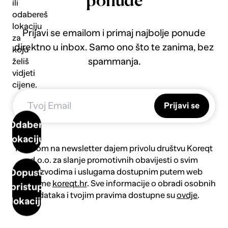
ponude
ili
odabereš
lokaciju
Prijavi se emailom i primaj najbolje ponude
za
direktno u inbox. Samo ono što te zanima, bez
koju
spammanja.
želiš
vidjeti
cijene.
Prijavi se
Odaberi
lokaciju
Prijavom na newsletter dajem privolu društvu Koreqt
d.o.o. za slanje promotivnih obavijesti o svim
proizvodima i uslugama dostupnim putem web
Dopusti
platforme
koreqt.hr
. Sve informacije o obradi osobnih
pristup
podataka i tvojim pravima dostupne su
ovdje
.
lokaciji