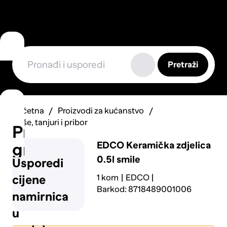
Pretraži
Početna
Proizvodi za kućanstvo
Čaše, tanjuri i pribor
Prijavi
EDCO
Keramička zdjelica
grešku
0.5l smile
Usporedi
1 kom
EDCO
cijene
Barkod: 8718489001006
namirnica
u