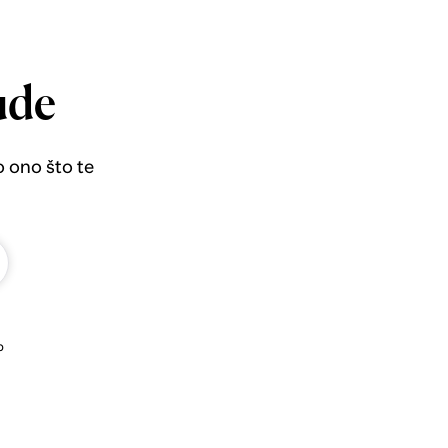
ude
o ono što te
b