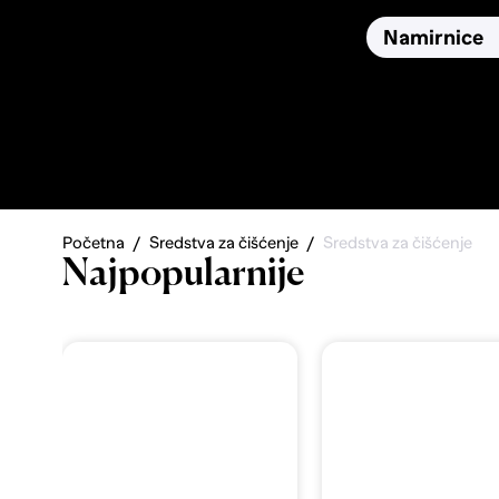
Osiguranja
Proizvodi
Namirnice
Pronađi, usporedi i donesi
najbolju odluku o kupnji.
Početna
Sredstva za čišćenje
Sredstva za čišćenje
Najpopularnije