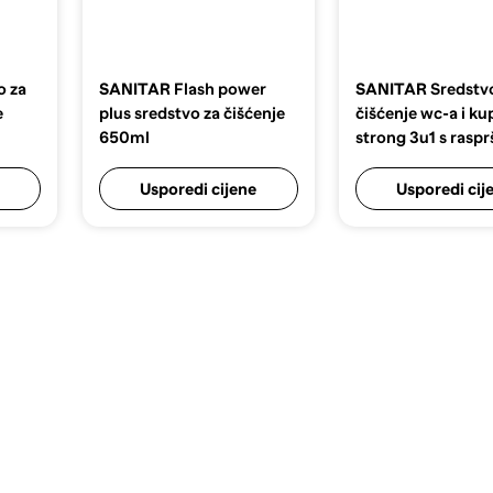
o za
SANITAR
Flash power
SANITAR
Sredstv
e
plus sredstvo za čišćenje
čišćenje wc-a i k
650ml
strong 3u1 s rasp
650ml
Usporedi cijene
Usporedi cij