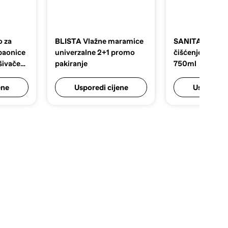
o za
BLISTA
Vlažne maramice
SANITAR
Sreds
upaonice
univerzalne 2+1 promo
čišćenje origin
ršivačem
pakiranje
750ml
ene
Usporedi cijene
Usporedi 