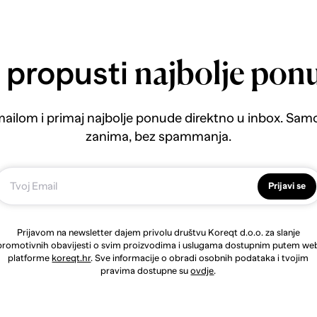
 propusti
najbolje pon
emailom i primaj najbolje ponude direktno u inbox. Sam
zanima, bez spammanja.
Prijavi se
Prijavom na newsletter dajem privolu društvu Koreqt d.o.o. za slanje
promotivnih obavijesti o svim proizvodima i uslugama dostupnim putem we
platforme
koreqt.hr
. Sve informacije o obradi osobnih podataka i tvojim
pravima dostupne su
ovdje
.