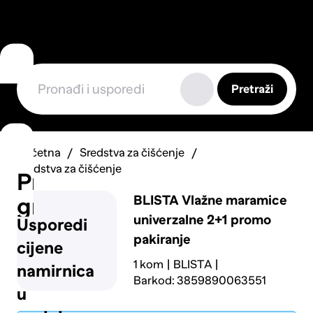
Pretraži
Početna
Sredstva za čišćenje
Sredstva za čišćenje
Prijavi
BLISTA
Vlažne maramice
grešku
univerzalne 2+1 promo
Usporedi
pakiranje
cijene
1 kom
BLISTA
namirnica
Barkod: 3859890063551
u