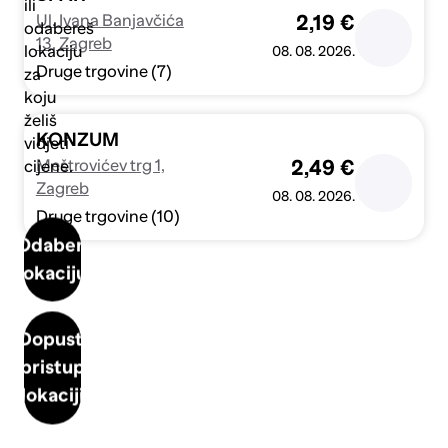
ili
Ul. Ivana Banjavčića
2,19 €
odabereš
13, Zagreb
lokaciju
08. 08. 2026.
Druge trgovine (7)
za
koju
želiš
KONZUM
vidjeti
Meštrovićev trg 1,
2,49 €
cijene.
Zagreb
08. 08. 2026.
Druge trgovine (10)
Odaberi
lokaciju
Dopusti
pristup
lokaciji