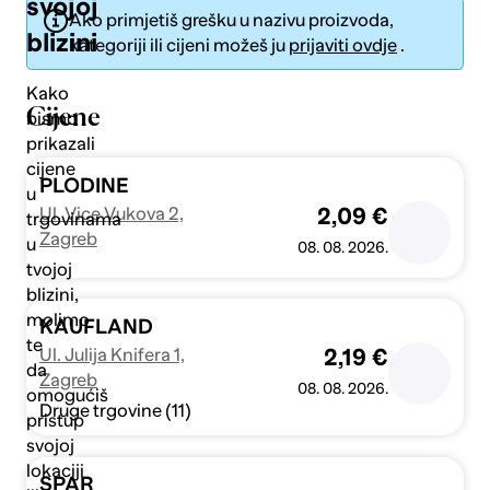
svojoj
Ako primjetiš grešku u nazivu proizvoda,
blizini
kategoriji ili cijeni možeš ju
prijaviti ovdje
.
Kako
Cijene
bismo
prikazali
Pošalji
cijene
PLODINE
u
Ul. Vice Vukova 2,
2,09 €
trgovinama
Zagreb
u
08. 08. 2026.
tvojoj
blizini,
molimo
KAUFLAND
te
Ul. Julija Knifera 1,
2,19 €
da
Zagreb
08. 08. 2026.
omogućiš
Druge trgovine (11)
pristup
svojoj
lokaciji
SPAR