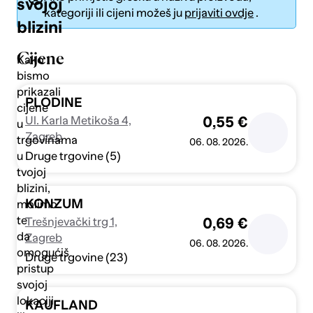
svojoj
kategoriji ili cijeni možeš ju
prijaviti ovdje
.
blizini
Cijene
Kako
bismo
prikazali
Pošalji
PLODINE
cijene
Ul. Karla Metikoša 4,
0,55 €
u
Zagreb
trgovinama
06. 08. 2026.
Druge trgovine (5)
u
tvojoj
blizini,
KONZUM
molimo
te
Trešnjevački trg 1,
0,69 €
da
Zagreb
06. 08. 2026.
omogućiš
Druge trgovine (23)
pristup
svojoj
lokaciji
KAUFLAND