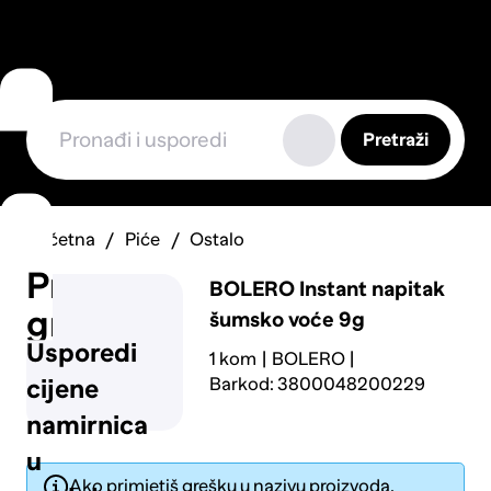
Pretraži
Početna
Piće
Ostalo
Prijavi
BOLERO
Instant napitak
grešku
šumsko voće 9g
Usporedi
1 kom
BOLERO
Barkod: 3800048200229
cijene
namirnica
u
Ako primjetiš grešku u nazivu proizvoda,