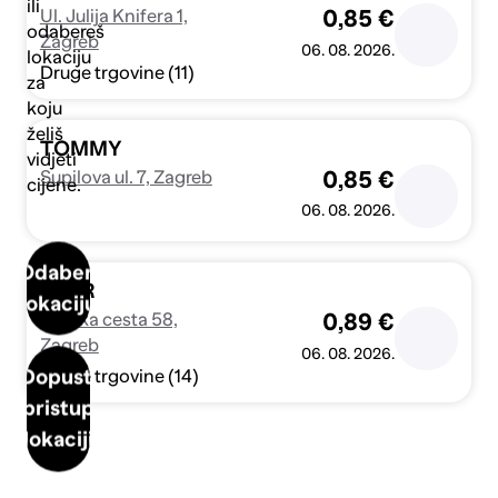
ili
Ul. Julija Knifera 1,
0,85 €
odabereš
Zagreb
06. 08. 2026.
lokaciju
Druge trgovine (11)
za
koju
želiš
TOMMY
vidjeti
Supilova ul. 7, Zagreb
0,85 €
cijene.
06. 08. 2026.
Odaberi
SPAR
lokaciju
Savska cesta 58,
0,89 €
Zagreb
06. 08. 2026.
Dopusti
Druge trgovine (14)
pristup
lokaciji