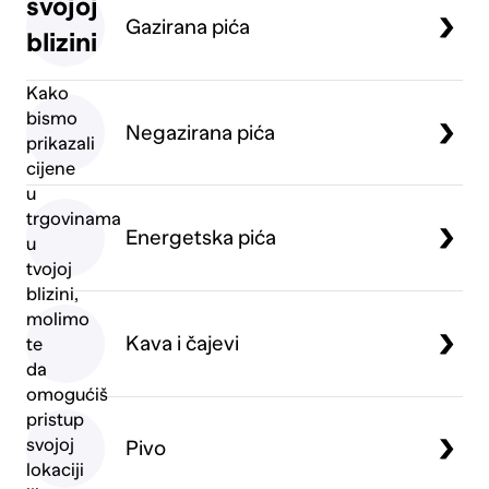
svojoj
Gazirana pića
blizini
Kako
bismo
Negazirana pića
prikazali
cijene
u
trgovinama
Energetska pića
u
tvojoj
blizini,
molimo
Kava i čajevi
te
da
omogućiš
pristup
svojoj
Pivo
lokaciji