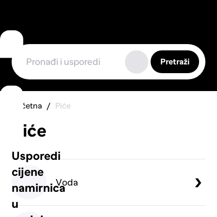
Pretraži
Početna
Piće
Piće
Usporedi
cijene
Voda
namirnica
u