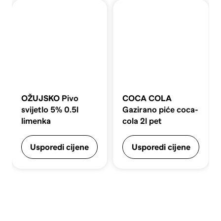
OŽUJSKO
Pivo
COCA COLA
svijetlo 5% 0.5l
Gazirano piće coca-
limenka
cola 2l pet
Usporedi cijene
Usporedi cijene