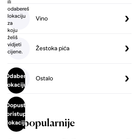
ili
odabereš
lokaciju
Vino
za
koju
želiš
vidjeti
Žestoka pića
cijene.
Odaberi
Ostalo
lokaciju
Dopusti
pristup
Najpopularnije
lokaciji