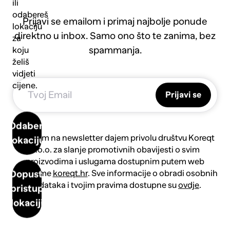
ili
odabereš
Prijavi se emailom i primaj najbolje ponude
lokaciju
direktno u inbox. Samo ono što te zanima, bez
za
spammanja.
koju
želiš
vidjeti
cijene.
Prijavi se
Odaberi
Prijavom na newsletter dajem privolu društvu Koreqt
lokaciju
d.o.o. za slanje promotivnih obavijesti o svim
proizvodima i uslugama dostupnim putem web
platforme
koreqt.hr
. Sve informacije o obradi osobnih
Dopusti
podataka i tvojim pravima dostupne su
ovdje
.
pristup
lokaciji