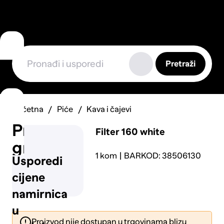
Pretraži
Početna
Piće
Kava i čajevi
Prijavi
Filter 160 white
grešku
1 kom
BARKOD: 38506130
Usporedi
cijene
namirnica
u
Proizvod nije dostupan u trgovinama blizu