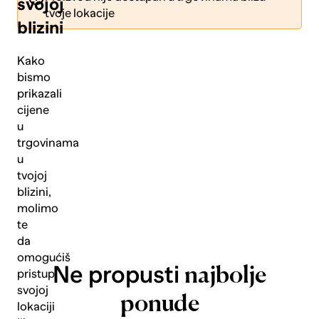
svojoj
tvoje lokacije
blizini
Kako
bismo
prikazali
Pošalji
cijene
u
trgovinama
u
tvojoj
blizini,
molimo
te
da
omogućiš
Ne propusti
najbolje
pristup
svojoj
ponude
lokaciji