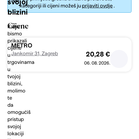
svojoj
kategoriji ili cijeni možeš ju
prijaviti ovdje
.
blizini
Cijene
Kako
bismo
prikazali
Pošalji
METRO
cijene
Jankomir 31, Zagreb
20,28 €
u
trgovinama
06. 08. 2026.
u
tvojoj
blizini,
molimo
te
da
omogućiš
pristup
svojoj
lokaciji