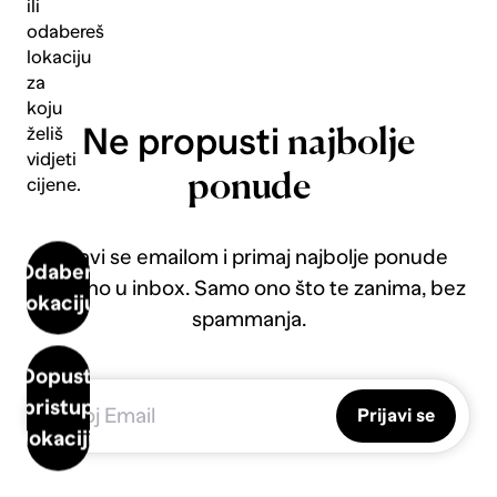
ili
odabereš
lokaciju
za
koju
Ne propusti
želiš
najbolje
vidjeti
ponude
cijene.
Prijavi se emailom i primaj najbolje ponude
Odaberi
direktno u inbox. Samo ono što te zanima, bez
lokaciju
spammanja.
Dopusti
pristup
Prijavi se
lokaciji