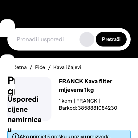
Pretraži
Početna
Piće
Kava i čajevi
Prijavi
FRANCK
Kava filter
grešku
mljevena 1kg
Usporedi
1 kom
FRANCK
Barkod: 3858881084230
cijene
namirnica
u
Ako primjetiš grešku u nazivu proizvoda,