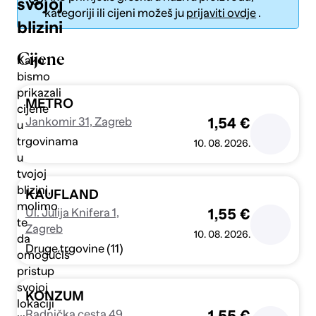
svojoj
kategoriji ili cijeni možeš ju
prijaviti ovdje
.
blizini
Cijene
Kako
bismo
prikazali
Pošalji
METRO
cijene
Jankomir 31, Zagreb
1,54 €
u
trgovinama
10. 08. 2026.
u
tvojoj
blizini,
KAUFLAND
molimo
Ul. Julija Knifera 1,
1,55 €
te
Zagreb
10. 08. 2026.
da
Druge trgovine (11)
omogućiš
pristup
svojoj
KONZUM
lokaciji
Radnička cesta 49,