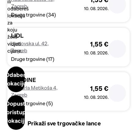
1,55 €
ili
Zagreb
odabereš
10. 08. 2026.
Druge trgovine (34)
lokaciju
za
koju
LIDL
želiš
Lastovska ul. 42,
1,55 €
vidjeti
Zagreb
cijene.
10. 08. 2026.
Druge trgovine (17)
Odaberi
PLODINE
lokaciju
Ul. Karla Metikoša 4,
1,55 €
Zagreb
10. 08. 2026.
Dopusti
Druge trgovine (5)
pristup
lokaciji
Prikaži sve trgovačke lance