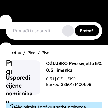
Pretraži
Početna
Piće
Pivo
Prijavi
OŽUJSKO
Pivo svijetlo 5%
grešku
0.5l limenka
Usporedi
0.5 l
OŽUJSKO
Barkod: 3850131400609
cijene
namirnica
u
Ako primjetiš grešku u nazivu proizvoda,