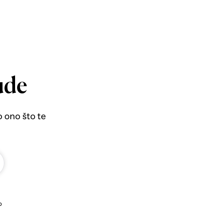
ude
o ono što te
b