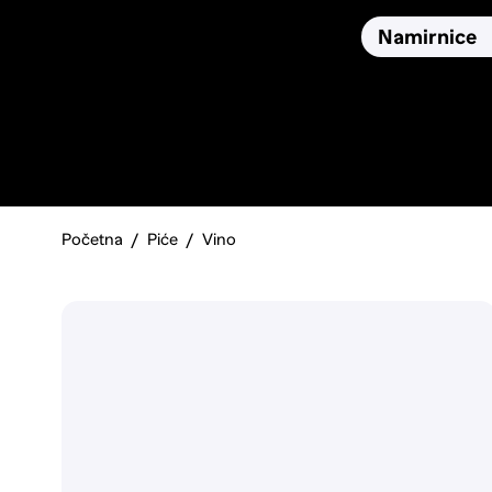
Osiguranja
Proizvodi
Namirnice
Pronađi, usporedi i donesi
najbolju odluku o kupnji.
Početna
Piće
Vino