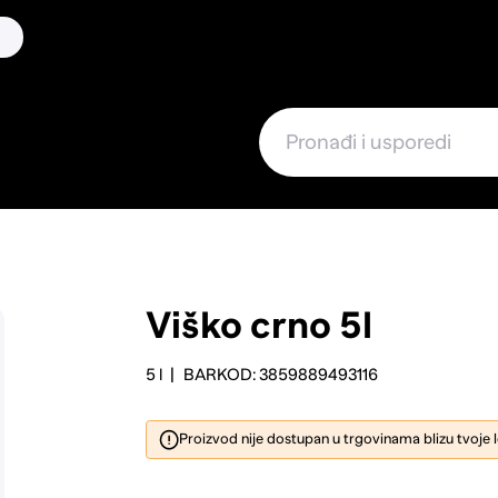
Viško crno 5l
5 l
BARKOD: 3859889493116
Proizvod nije dostupan u trgovinama blizu tvoje 