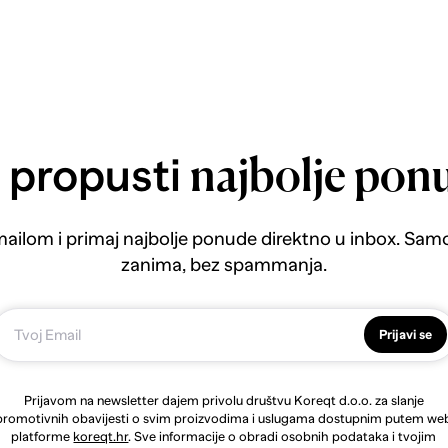
 propusti
najbolje pon
emailom i primaj najbolje ponude direktno u inbox. Sam
zanima, bez spammanja.
Prijavi se
Prijavom na newsletter dajem privolu društvu Koreqt d.o.o. za slanje
promotivnih obavijesti o svim proizvodima i uslugama dostupnim putem we
platforme
koreqt.hr
. Sve informacije o obradi osobnih podataka i tvojim