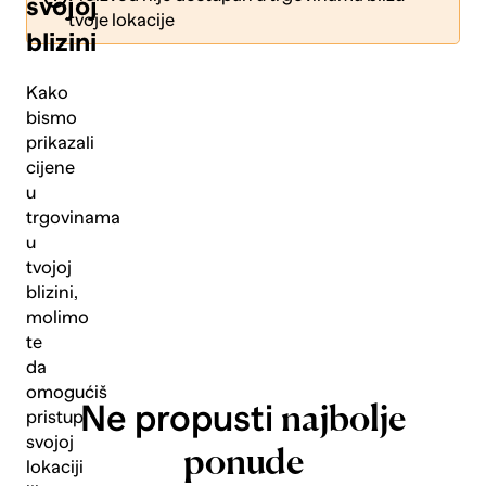
svojoj
tvoje lokacije
blizini
Kako
bismo
prikazali
Pošalji
cijene
u
trgovinama
u
tvojoj
blizini,
molimo
te
da
omogućiš
Ne propusti
najbolje
pristup
svojoj
ponude
lokaciji