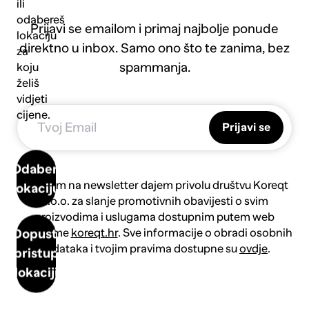
ili
odabereš
Prijavi se emailom i primaj najbolje ponude
lokaciju
direktno u inbox. Samo ono što te zanima, bez
za
spammanja.
koju
želiš
vidjeti
cijene.
Prijavi se
Odaberi
Prijavom na newsletter dajem privolu društvu Koreqt
lokaciju
d.o.o. za slanje promotivnih obavijesti o svim
proizvodima i uslugama dostupnim putem web
platforme
koreqt.hr
. Sve informacije o obradi osobnih
Dopusti
podataka i tvojim pravima dostupne su
ovdje
.
pristup
lokaciji