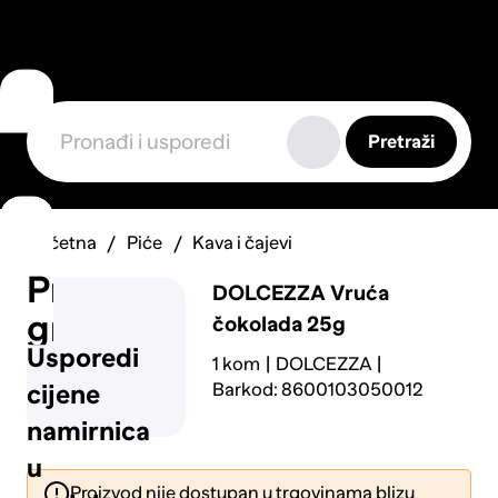
Pretraži
Početna
Piće
Kava i čajevi
Prijavi
DOLCEZZA
Vruća
grešku
čokolada 25g
Usporedi
1 kom
DOLCEZZA
Barkod: 8600103050012
cijene
namirnica
u
Proizvod nije dostupan u trgovinama blizu