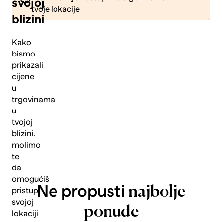
svojoj
tvoje lokacije
blizini
Kako
bismo
prikazali
Pošalji
cijene
u
trgovinama
u
tvojoj
blizini,
molimo
te
da
omogućiš
Ne propusti
najbolje
pristup
svojoj
ponude
lokaciji