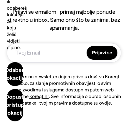
ili
odabereš
Prijavi se emailom i primaj najbolje ponude
lokaciju
direktno u inbox. Samo ono što te zanima, bez
za
spammanja.
koju
želiš
vidjeti
cijene.
Prijavi se
Odaberi
Prijavom na newsletter dajem privolu društvu Koreqt
lokaciju
d.o.o. za slanje promotivnih obavijesti o svim
proizvodima i uslugama dostupnim putem web
platforme
koreqt.hr
. Sve informacije o obradi osobnih
Dopusti
podataka i tvojim pravima dostupne su
ovdje
.
pristup
lokaciji