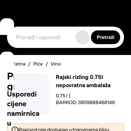
Pretraži
Početna
Piće
Vino
Prijavi
Rajski rizling 0.75l
grešku
nepovratna ambalaža
Usporedi
0.75 l
BARKOD: 3859888468146
cijene
namirnica
u
Proizvod nije dostupan u trgovinama blizu