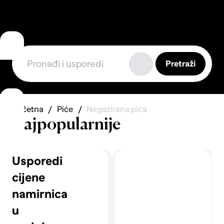
Pretraži
Početna
Piće
Negazirana pića
Najpopularnije
Usporedi
cijene
namirnica
u