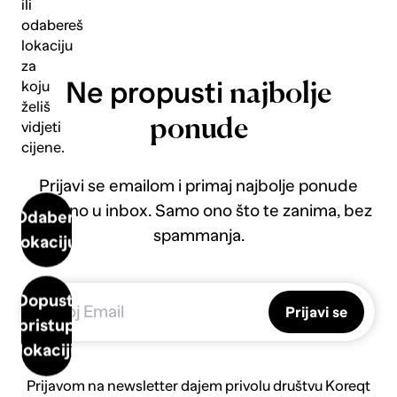
ili
odabereš
lokaciju
za
Ne propusti
koju
najbolje
želiš
ponude
vidjeti
cijene.
Prijavi se emailom i primaj najbolje ponude
direktno u inbox. Samo ono što te zanima, bez
Odaberi
spammanja.
lokaciju
Dopusti
Prijavi se
pristup
lokaciji
Prijavom na newsletter dajem privolu društvu Koreqt