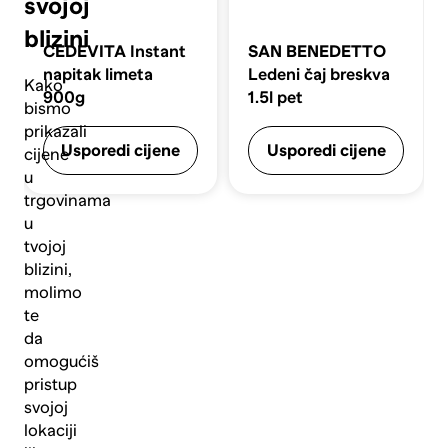
svojoj
blizini
CEDEVITA
Instant
SAN BENEDETTO
napitak limeta
Ledeni čaj breskva
Kako
900g
1.5l pet
bismo
prikazali
Usporedi cijene
Usporedi cijene
cijene
u
trgovinama
u
tvojoj
blizini,
molimo
te
da
omogućiš
pristup
svojoj
lokaciji