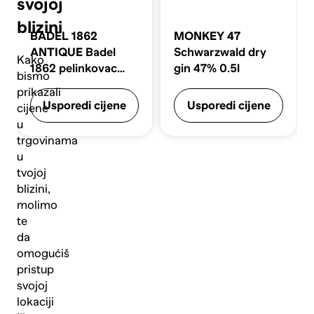
svojoj
blizini
BADEL 1862
MONKEY 47
ANTIQUE
Badel
Schwarzwald dry
Kako
1862 pelinkovac
gin 47% 0.5l
bismo
antique liker 0.7l
prikazali
Usporedi cijene
Usporedi cijene
cijene
u
trgovinama
u
tvojoj
blizini,
molimo
te
da
omogućiš
pristup
svojoj
lokaciji