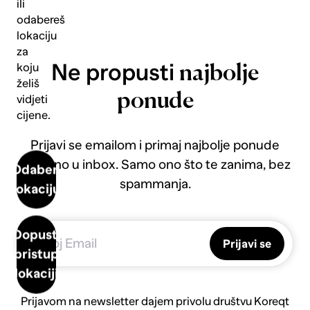
ili
odabereš
lokaciju
za
Ne propusti
koju
najbolje
želiš
ponude
vidjeti
cijene.
Prijavi se emailom i primaj najbolje ponude
direktno u inbox. Samo ono što te zanima, bez
Odaberi
spammanja.
lokaciju
Dopusti
Prijavi se
pristup
lokaciji
Prijavom na newsletter dajem privolu društvu Koreqt