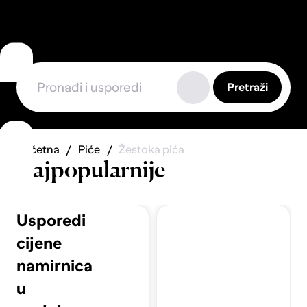
Pretraži
Početna
Piće
Žestoka pića
Najpopularnije
Usporedi
cijene
namirnica
u