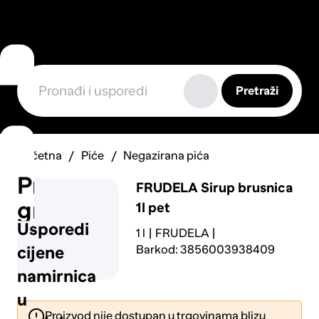
Pretraži
Početna
Piće
Negazirana pića
Prijavi
FRUDELA
Sirup brusnica
grešku
1l pet
Usporedi
1 l
FRUDELA
Barkod: 3856003938409
cijene
namirnica
u
Proizvod nije dostupan u trgovinama blizu