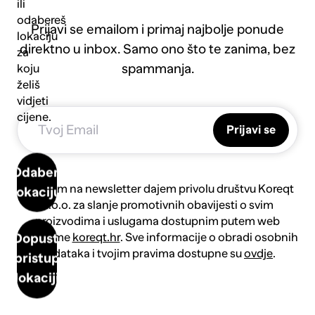
ili
odabereš
Prijavi se emailom i primaj najbolje ponude
lokaciju
direktno u inbox. Samo ono što te zanima, bez
za
spammanja.
koju
želiš
vidjeti
cijene.
Prijavi se
Odaberi
Prijavom na newsletter dajem privolu društvu Koreqt
lokaciju
d.o.o. za slanje promotivnih obavijesti o svim
proizvodima i uslugama dostupnim putem web
platforme
koreqt.hr
. Sve informacije o obradi osobnih
Dopusti
podataka i tvojim pravima dostupne su
ovdje
.
pristup
lokaciji