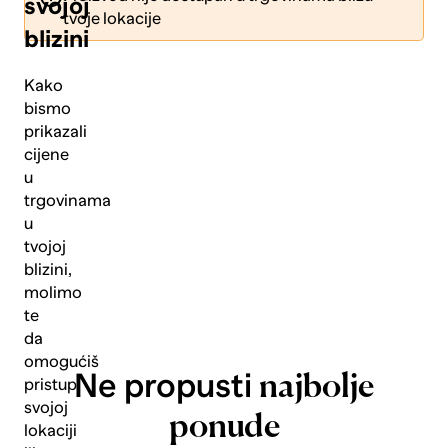
svojoj
tvoje lokacije
blizini
Kako
bismo
prikazali
Pošalji
cijene
u
trgovinama
u
tvojoj
blizini,
molimo
te
da
omogućiš
Ne propusti
najbolje
pristup
svojoj
ponude
lokaciji