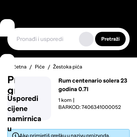
Pretraži
Početna
Piće
Žestoka pića
Prijavi
Rum centenario solera 23
grešku
godina 0.7l
Usporedi
1 kom
BARKOD: 7406341000052
cijene
namirnica
u
Ako primjetiš grešku u nazivu proizvoda,