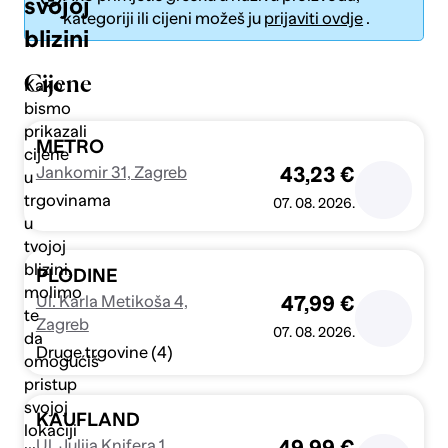
svojoj
kategoriji ili cijeni možeš ju
prijaviti ovdje
.
blizini
Cijene
Kako
bismo
prikazali
Pošalji
METRO
cijene
Jankomir 31, Zagreb
43,23 €
u
trgovinama
07. 08. 2026.
u
tvojoj
blizini,
PLODINE
molimo
Ul. Karla Metikoša 4,
47,99 €
te
Zagreb
07. 08. 2026.
da
Druge trgovine (4)
omogućiš
pristup
svojoj
KAUFLAND
lokaciji
Ul. Julija Knifera 1,