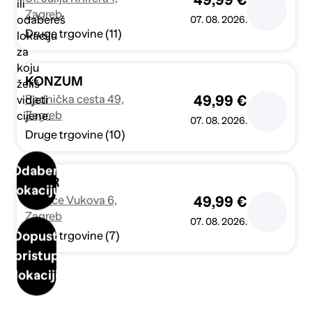
49,99 €
ili
Zagreb
odabereš
07. 08. 2026.
Druge trgovine (11)
lokaciju
za
koju
KONZUM
želiš
Radnička cesta 49,
49,99 €
vidjeti
Zagreb
cijene.
07. 08. 2026.
Druge trgovine (10)
Odaberi
SPAR
lokaciju
Ul. Vice Vukova 6,
49,99 €
Zagreb
07. 08. 2026.
Dopusti
Druge trgovine (7)
pristup
lokaciji